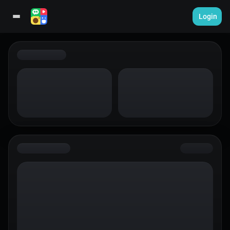
Login
Templates
Video Create