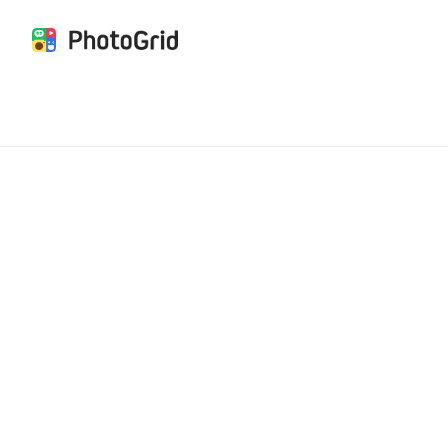
Kreasi AI Semuda
Lepaskan kreativitas tanpa batasmu dengan AI Studi
mudah