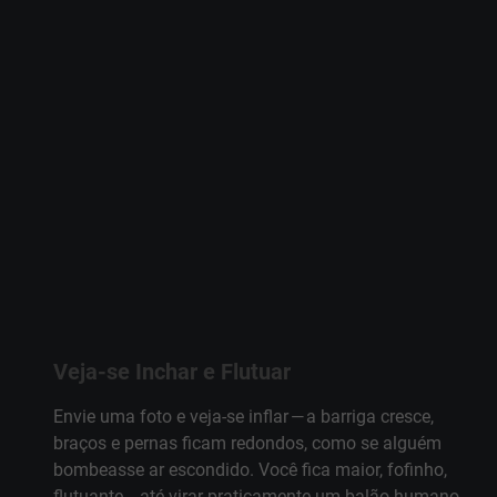
Veja‑se Inchar e Flutuar
Envie uma foto e veja‑se inflar — a barriga cresce,
braços e pernas ficam redondos, como se alguém
bombeasse ar escondido. Você fica maior, fofinho,
flutuante… até virar praticamente um balão humano