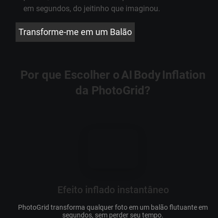
em segundos, do jeitinho que imaginou.
Transforme‑me em um Balão
Por que Escolher o AI Body Inflation
da PhotoGrid?
Efeito inflado instantâneo
PhotoGrid transforma qualquer foto em um balão flutuante em
AI
segundos, sem perder seu tempo.