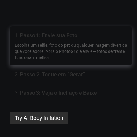
Passo 1: Envie sua Foto
1
Escolha um selfie, foto do pet ou qualquer imagem divertida
que você adore. Abra o PhotoGrid e envie — fotos de frente
funcionam melhor!
Passo 2: Toque em “Gerar”.
2
Passo 3: Veja o Inchaço e Baixe
3
Try AI Body Inflation