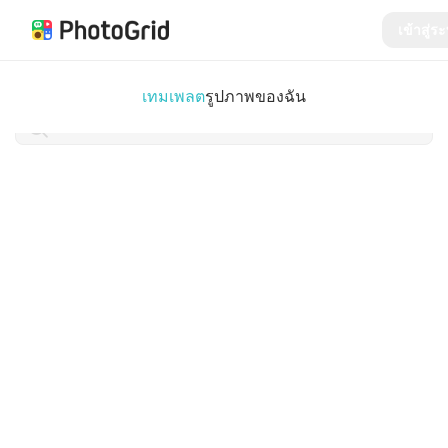
เข้าสู่ร
เทมเพลต
รูปภาพของฉัน
การสร้างด้วย AI ง่ายแค่นี้เอง
การตั้งค่า
ปลดปล่อยความคิดสร้างสรรค์กับ AI Studio ทำทุกแรงบันดาล
ใจให้เป็นจริงได้ง่ายๆ
ออกจากระบบ