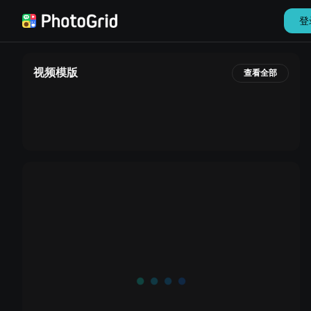
登
视频模版
查看全部
设定
登出