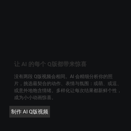
让 AI 的每个 Q版都带来惊喜
没有两段 Q版视频会相同。AI 会精细分析你的照
片，挑选最契合的动作、表情与氛围：或萌、或逗、
或意外地饱含情绪。多样化让每次结果都新鲜个性，
成为小小动画惊喜。
制作 AI Q版视频