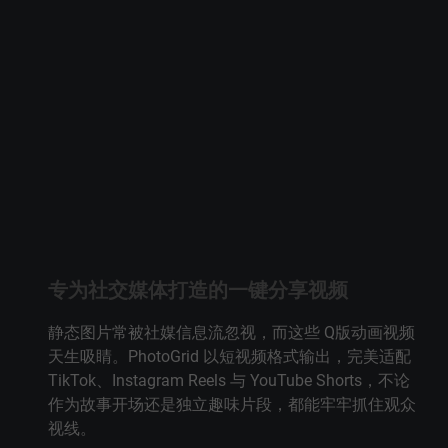
专为社交媒体打造的一键分享视频
静态图片常被社媒信息流忽视，而这些 Q版动画视频
天生吸睛。PhotoGrid 以短视频格式输出，完美适配
TikTok、Instagram Reels 与 YouTube Shorts，不论
作为故事开场还是独立趣味片段，都能牢牢抓住观众
视线。