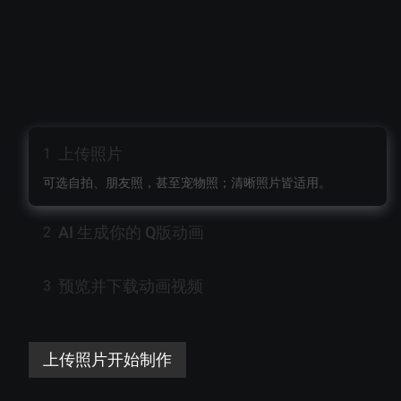
上传照片
1
可选自拍、朋友照，甚至宠物照；清晰照片皆适用。
AI 生成你的 Q版动画
2
预览并下载动画视频
3
上传照片开始制作