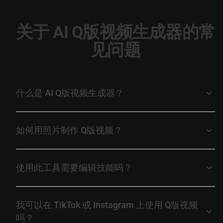
关于 AI Q版视频生成器的常
见问题
什么是 AI Q版视频生成器？
如何用照片制作 Q版视频？
使用此工具需要编辑技能吗？
我可以在 TikTok 或 Instagram 上使用 Q版视频
吗？