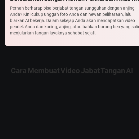
Pernah berharap bisa berjabat tangan sungguhan dengan anjing
Anda? Kini cukup unggah foto Anda dan hewan peliharaan, lalu
biarkan AI bekerja. Dalam sekejap Anda akan mendapatkan video
pendek Anda dan kucing, anjing, atau bahkan burung beo yang sali
menjulurkan tangan layaknya sahabat sejati.
Cara Membuat Video Jabat Tangan AI