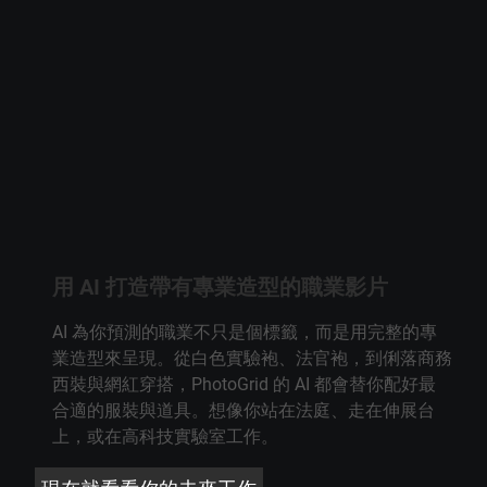
用 AI 打造帶有專業造型的職業影片
AI 為你預測的職業不只是個標籤，而是用完整的專
業造型來呈現。從白色實驗袍、法官袍，到俐落商務
西裝與網紅穿搭，PhotoGrid 的 AI 都會替你配好最
合適的服裝與道具。想像你站在法庭、走在伸展台
上，或在高科技實驗室工作。