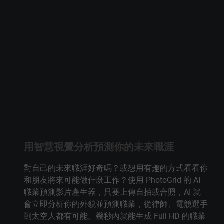
用智慧視覺分析預測你的未來職涯
對自己的未來職涯好奇嗎？或想用有趣的方式看看你
和朋友將來可能做什麼工作？使用 PhotoGrid 的 AI
職業預測影片產生器，只要上傳自拍或合照，AI 就
會立即分析你的外貌並預測職業，從律師、電競選手
到太空人都有可能。幾秒內就能生成 Full HD 的職業