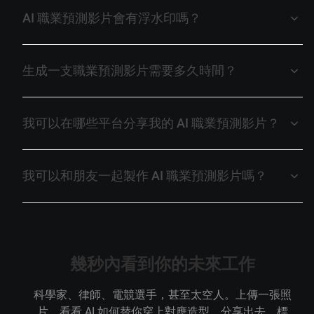
AI 職業預測影片會有浮水印嗎？
生成一支職業預測影片需要多久時間？
我可以在哪些平台分享我的 AI 職業預測影片？
我可以和朋友一起製作 AI 職業預測影片嗎？
幾秒內看到你的未來工作
科學家、律師、電競選手，甚至太空人。上傳一張照
片，看看 AI 如何替你穿上對應造型。分享出去、標