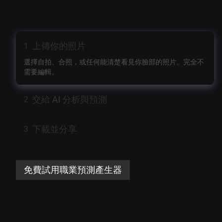
上傳你的照片
1
選擇自拍、合照，或任何能清楚看見你臉部的照片。完全不
需要編輯。
交給 AI 分析與預測
2
下載並分享
3
免費試用職業預測產生器