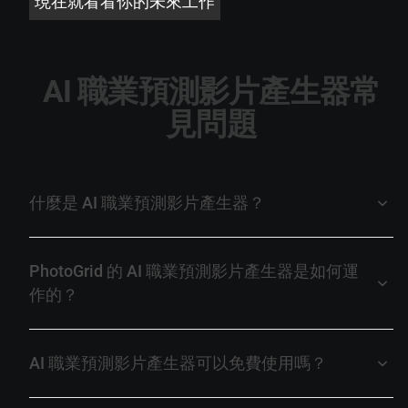
現在就看看你的未來工作
AI 職業預測影片產生器常
見問題
什麼是 AI 職業預測影片產生器？
PhotoGrid 的 AI 職業預測影片產生器是如何運
作的？
AI 職業預測影片產生器可以免費使用嗎？