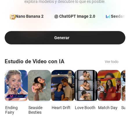
explora modelos y descubre lo que es posible.
Nano Banana 2
ChatGPT Image 2.0
Seedance 
Generar
Estudio de Video con IA
Ver todo
Ending
Seaside
Heart Drift
Love Booth
Match Day
Supe
Fairy
Besties