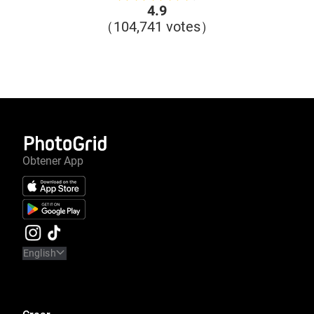
4.9
（104,741 votes）
Obtener App
English