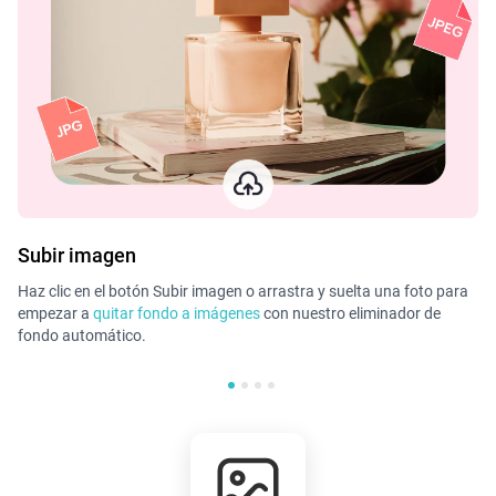
Subir imagen
E
Haz clic en el botón Subir imagen o arrastra y suelta una foto para
Nu
empezar a
quitar fondo a imágenes
con nuestro eliminador de
no
fondo automático.
ed