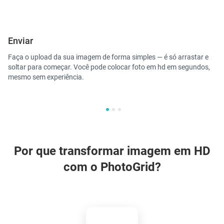
Enviar
C
Faça o upload da sua imagem de forma simples — é só arrastar e
Us
soltar para começar. Você pode colocar foto em hd em segundos,
em
mesmo sem experiência.
au
ve
Por que transformar imagem em HD
com o PhotoGrid?