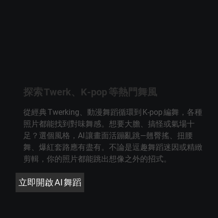
探索 Twerk、K‑pop 等熱門舞風
從經典 Twerking、動漫舞蹈循環到 K‑pop 編舞，各種
照片都能找到對味舞感。想要大膽、搞怪或氣場十
足？選個風格，AI 讓畫面活蹦亂跳—翹臀搖、扭腰
舞、爆紅套路應有盡有。不論是逗趣舞蹈迷因或精緻
剪輯，你的照片都能跳出想像之外的招式。
立即開啟 AI 舞蹈