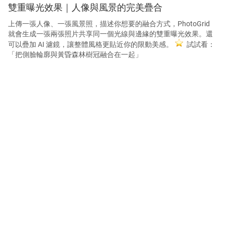
雙重曝光效果｜人像與風景的完美疊合
上傳一張人像、一張風景照，描述你想要的融合方式，PhotoGrid
就會生成一張兩張照片共享同一個光線與邊緣的雙重曝光效果。還
可以疊加 AI 濾鏡，讓整體風格更貼近你的限動美感。
試試看：
「把側臉輪廓與黃昏森林樹冠融合在一起」