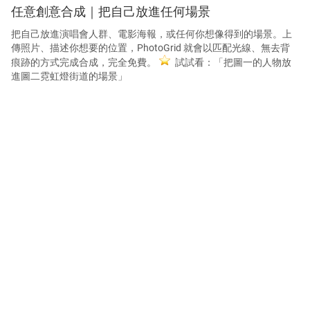
任意創意合成｜把自己放進任何場景
把自己放進演唱會人群、電影海報，或任何你想像得到的場景。上
傳照片、描述你想要的位置，PhotoGrid 就會以匹配光線、無去背
痕跡的方式完成合成，完全免費。
試試看：「把圖一的人物放
進圖二霓虹燈街道的場景」