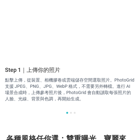
Step 1｜上傳你的照片
S
點擊上傳，從裝置、相機膠卷或雲端儲存空間選取照片。PhotoGrid
系
支援 JPEG、PNG、JPG、WebP 格式，不需要另外轉檔。進行 AI
描
場景合成時，上傳參考照片後，PhotoGrid 會自動讀取每張照片的
同
人臉、光線、背景與色調，再開始生成。
M
各種風格任你選：雙重曝光、寶麗來、